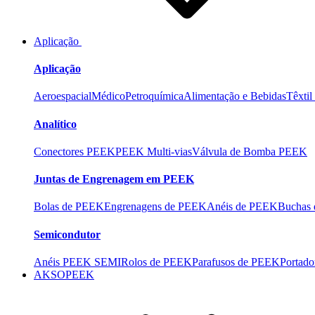
Aplicação
Aplicação
Aeroespacial
Médico
Petroquímica
Alimentação e Bebidas
Têxtil
Analítico
Conectores PEEK
PEEK Multi-vias
Válvula de Bomba PEEK
Juntas de Engrenagem em PEEK
Bolas de PEEK
Engrenagens de PEEK
Anéis de PEEK
Buchas
Semicondutor
Anéis PEEK SEMI
Rolos de PEEK
Parafusos de PEEK
Portad
AKSOPEEK