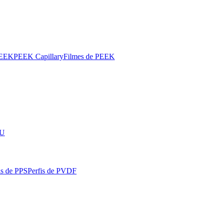
PEEK
PEEK Capillary
Filmes de PEEK
SU
is de PPS
Perfis de PVDF