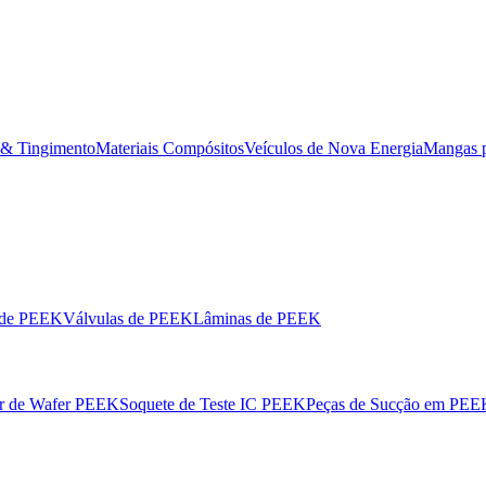
 & Tingimento
Materiais Compósitos
Veículos de Nova Energia
Mangas 
 de PEEK
Válvulas de PEEK
Lâminas de PEEK
or de Wafer PEEK
Soquete de Teste IC PEEK
Peças de Sucção em PEE