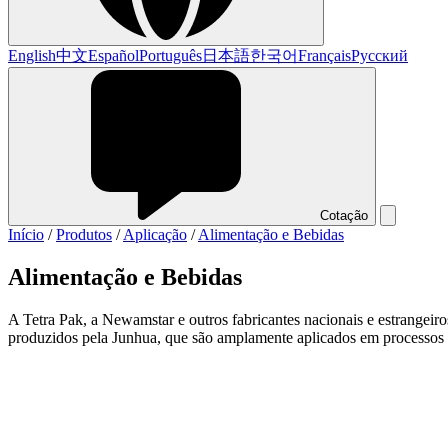
English
中文
Español
Português
日本語
한국어
Français
Русский
Cotação
Início
/
Produtos
/
Aplicação
/
Alimentação e Bebidas
Alimentação e Bebidas
A Tetra Pak, a Newamstar e outros fabricantes nacionais e estrangei
produzidos pela Junhua, que são amplamente aplicados em processos de