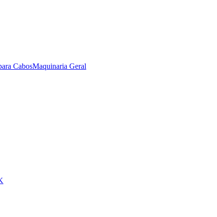
para Cabos
Maquinaria Geral
K